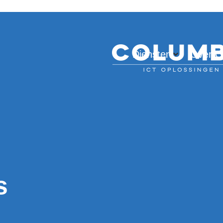
Diensten
Over C
s