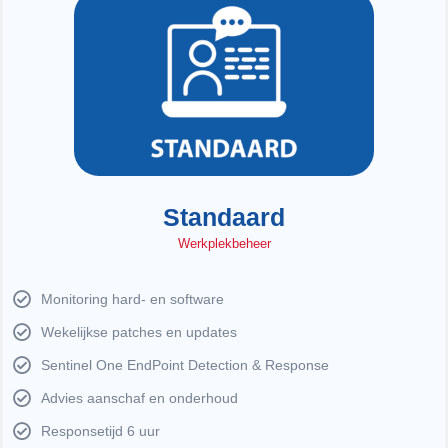
Standaard
Werkplekbeheer
Monitoring hard- en software
Wekelijkse patches en updates
Sentinel One EndPoint Detection & Response
Advies aanschaf en onderhoud
Responsetijd 6 uur